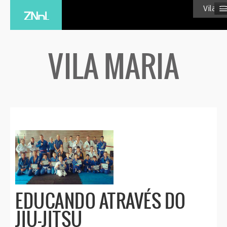
≡
Vila Ma
VILA MARIA
EDUCANDO ATRAVÉS DO
JIU-JITSU