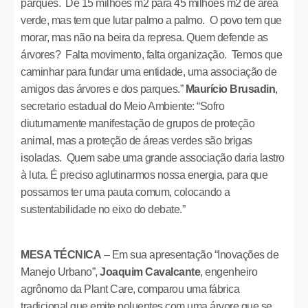
parques. De 15 milhões m2 para 45 milhões m2 de área
verde, mas tem que lutar palmo a palmo. O povo tem que
morar, mas não na beira da represa. Quem defende as
árvores? Falta movimento, falta organização. Temos que
caminhar para fundar uma entidade, uma associação de
amigos das árvores e dos parques.”
Maurício Brusadin
,
secretario estadual do Meio Ambiente: “Sofro
diuturnamente manifestação de grupos de proteção
animal, mas a proteção de áreas verdes são brigas
isoladas. Quem sabe uma grande associação daria lastro
à luta. É preciso aglutinarmos nossa energia, para que
possamos ter uma pauta comum, colocando a
sustentabilidade no eixo do debate.”
MESA TÉCNICA
– Em sua apresentação “Inovações de
Manejo Urbano”,
Joaquim Cavalcante
, engenheiro
agrônomo da Plant Care, comparou uma fábrica
tradicional que emite poluentes com uma árvore que se