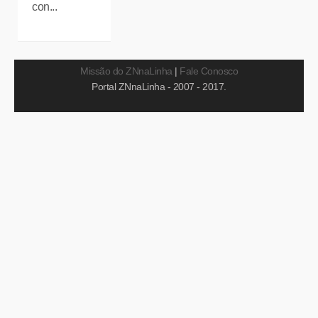
con...
Missão do ZNnaLinha
|
Fale Conosco
Portal ZNnaLinha - 2007 - 2017.