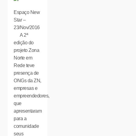
Espaço New
Star –
23/Nov/2016
A 2ª
edição do
projeto Zona
Norte em
Rede teve
presença de
ONGs da ZN,
empresas e
empreendedores,
que
apresentaram
para a
comunidade
seus