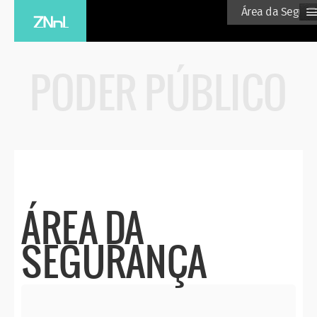
≡
Área da Segura
PODER PÚBLICO
ÁREA DA
SEGURANÇA