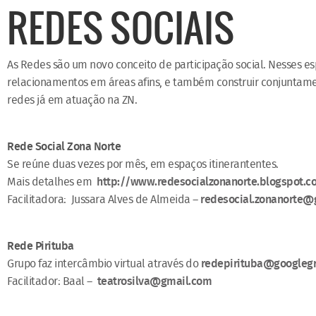
REDES SOCIAIS
As Redes são um novo conceito de participação social. Nesses e
relacionamentos em áreas afins, e também construir conjuntame
redes já em atuação na ZN.
Rede Social Zona Norte
Se reúne duas vezes por mês, em espaços itinerantentes.
Mais detalhes em
http://www.redesocialzonanorte.blogspot.c
Facilitadora: Jussara Alves de Almeida –
redesocial.zonanorte@
Rede Pirituba
Grupo faz intercâmbio virtual através do
redepirituba@googleg
Facilitador: Baal –
teatrosilva@gmail.com