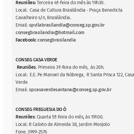
Reuniões:
Terceira 4ª-feira do mês às 19h30.
Local: Casa de Cultura Brasilândia - Praça Benedicta
Cavalheiro s/n, Brasilândia.
Email:
spvilabrasilandia@conseg.sp.gov.br
consegbrasilandia@hotmail.com
Facebook:
consegbrasilandia
CONSEG CASA VERDE
Reuniões
: Primeira 3ª-feira do mês, às 20h.
Local: E.E. Pe Manoel da Nóbrega, R Santa Prisca 122, Cas
Verde
Email:
spcasaverdesantana@conseg.sp.gov.br
CONSEG FREGUESIA DO Ó
Reuniões
: Quarta 5ª-feira do mês, às 19h30.
Local: R Calixto de Almeida 38, Jardim Monjolo
Fone: 3999-2576