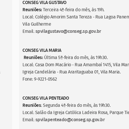
CONSEG VILA GUSTAVO
Reuniões:
Terceira 4ª-feira do mês, às 19h.
Local: Colégio Amorim Santa Tereza - Rua Lagoa Pane
Vila Guilherme
Email:
spvilagustavo@conseg.sp.gov.br
CONSEG VILA MARIA
Reuniões:
Última 5ª-feira do mês, às 19h30.
Local: Casa Dom Macário - Rua Amambaí 1415, Vila Mar
a
Igreja Candelária - Rua Araritaguaba 01, Vila Maria.
Fone: 9-9221-0562
CONSEG VILA PENTEADO
Reuniões
: Segunda 4ª-feira do mês, às 19h30.
Local: Salão da Igreja Católica Ladeira Rosa, Parque Ti
Email:
spvilapenteado@conseg.sp.gov.br