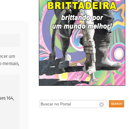
lecer um
o mensais,
ues 164,