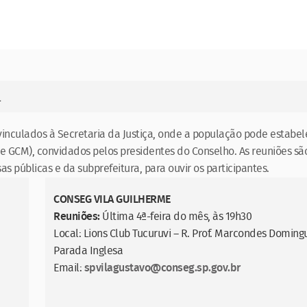
a
vinculados à Secretaria da Justiça, onde a população pode estabe
il e GCM), convidados pelos presidentes do Conselho. As reuniões sã
úblicas e da subprefeitura, para ouvir os participantes.
CONSEG VILA GUILHERME
Reuniões:
Última 4ª-feira do mês, às 19h30
Local: Lions Club Tucuruvi – R. Prof. Marcondes Doming
Parada Inglesa
Email:
spvilagustavo@conseg.sp.gov.br