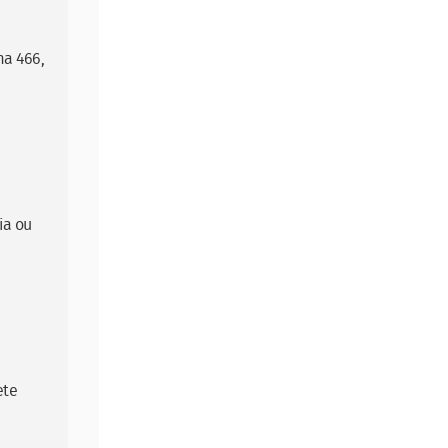
ma 466,
ia ou
ete