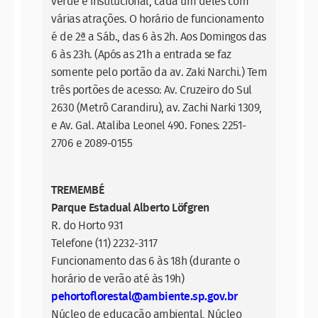
verde e institucional, cada um deles com
várias atrações. O horário de funcionamento
é de 2ª a Sáb., das 6 às 2h. Aos Domingos das
6 às 23h. (Após as 21h a entrada se faz
somente pelo portão da av. Zaki Narchi.) Tem
três portões de acesso: Av. Cruzeiro do Sul
2630 (Metrô Carandiru), av. Zachi Narki 1309,
e Av. Gal. Ataliba Leonel 490. Fones: 2251-
2706 e 2089-0155
TREMEMBÉ
Parque Estadual Alberto Löfgren
R. do Horto 931
Telefone (11) 2232-3117
Funcionamento das 6 às 18h (durante o
horário de verão até às 19h)
pehortoflorestal@ambiente.sp.gov.br
Núcleo de educação ambiental, Núcleo