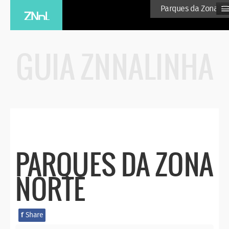
≡
Parques da Zona No
GUIA ZNNALINHA
PARQUES DA ZONA
NORTE
f
Share