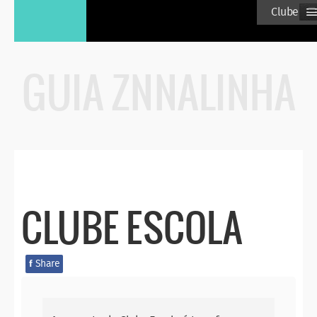
≡
Clube Esc
GUIA ZNNALINHA
CLUBE ESCOLA
Share
f