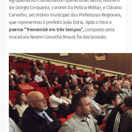
Agrupamento-Comandante Operacional Norte; Homero
de Giorgio Cerqueira, coronel da Polícia Militar; e Cláudio
Carvalho, secretário municipal das Prefeituras Regionais,
que representou o prefeito João Doria. Após o hino o
poema “Tremembé em três tempos”,
composto pela
moradora Noemi Carvalho Moura foi declamado.