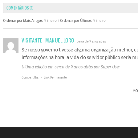
COMENTÁRIOS (
1
)
Ordenar por Mais Antigos Primeiro
Ordenar por Últimos Primeiro
VISITANTE - MANUEL LORO
cerca de 9 anos atrás
Se nosso governo tivesse alguma organização melhor, co
informações na hora, a vida do servidor público seria m
Ultima edição em cerca de 9 anos atrás por Super User
Compartilhar
Link Permanente
Po