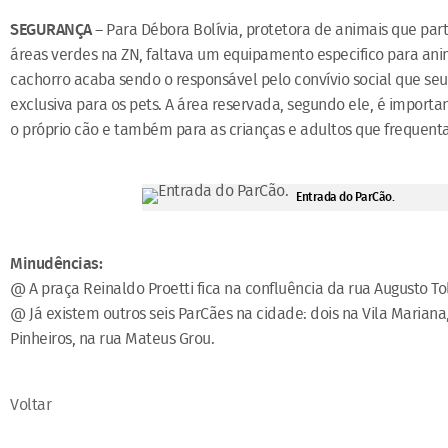
SEGURANÇA
– Para Débora Bolívia, protetora de animais que part
áreas verdes na ZN, faltava um equipamento especifico para anim
cachorro acaba sendo o responsável pelo convívio social que seu
exclusiva para os pets. A área reservada, segundo ele, é import
o próprio cão e também para as crianças e adultos que frequent
Entrada do ParCão.
Minudências:
@ A praça Reinaldo Proetti fica na confluência da rua Augusto T
@ Já existem outros seis ParCães na cidade: dois na Vila Mari
Pinheiros, na rua Mateus Grou.
Voltar