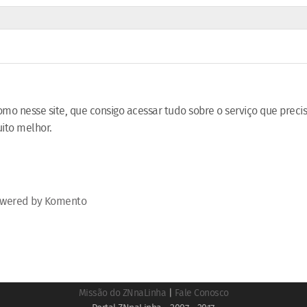
mo nesse site, que consigo acessar tudo sobre o serviço que preci
uito melhor.
wered by Komento
Missão do ZNnaLinha
|
Fale Conosco