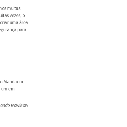
rmos muitas
itas vezes, o
 criar uma área
segurança para
 do Mandaqui.
 e um em
rnando Nowikow