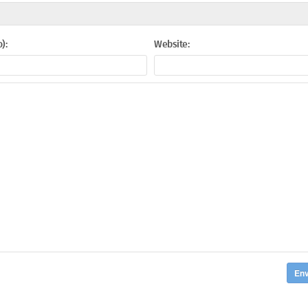
):
Website:
Env