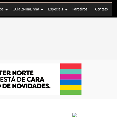
ços
Guia ZNnaLinha
Especiais
Parceiros
Contato