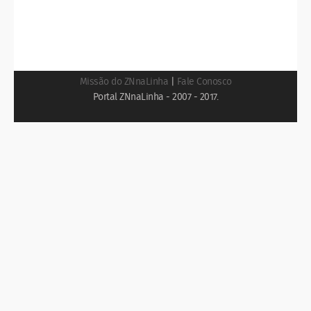
Missão do ZNnaLinha
|
Fale Conosco
Portal ZNnaLinha - 2007 - 2017.