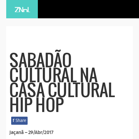
SABADÃO
CULTURAL NA
CASA CULTURAL
HIP HOP
f
Share
Jaçanã – 29/Abr/2017