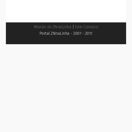
Missão do ZNnaLinha
|
Fale Conosco
Portal ZNnaLinha - 2007 - 2017.