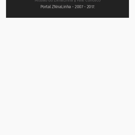
Missão do ZNnaLinha
|
Fale Conosco
Portal ZNnaLinha - 2007 - 2017.