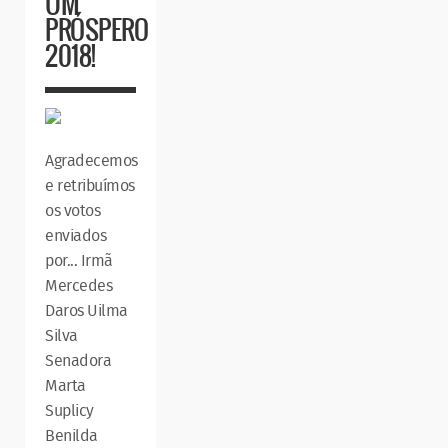
UM
PRÓSPERO
2018!
Agradecemos
e retribuímos
os votos
enviados
por... Irmã
Mercedes
Daros Uilma
Silva
Senadora
Marta
Suplicy
Benilda