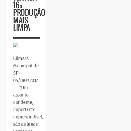
16ª
PRODUÇÃO
MAIS
LIMPA
Câmara
Municipal de
SP –
04/Dez/2017
“Um
assunto
candente,
importante,
imprescindível,
são as áreas