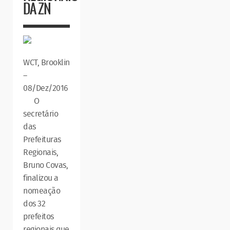
DA ZN
WCT, Brooklin
–
08/Dez/2016
O
secretário
das
Prefeituras
Regionais,
Bruno Covas,
finalizou a
nomeação
dos 32
prefeitos
regionais que